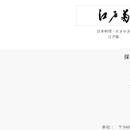
日本料理・すきや
江戸菊
採
本社：
〒940